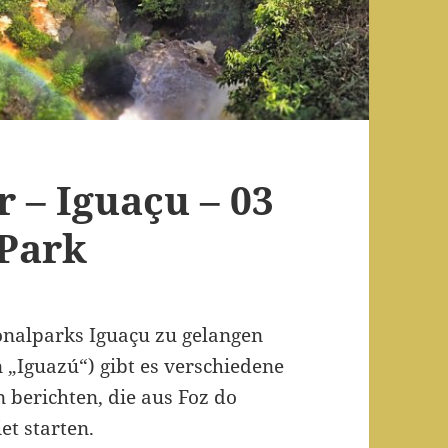
 – Iguaçu – 03
 Park
onalparks Iguaçu zu gelangen
n „Iguazú“) gibt es verschiedene
 berichten, die aus Foz do
et starten.