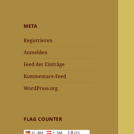
META
Registrieren
Anmelden
Feed der Einträge
Kommentare-Feed
WordPress.org
FLAG COUNTER