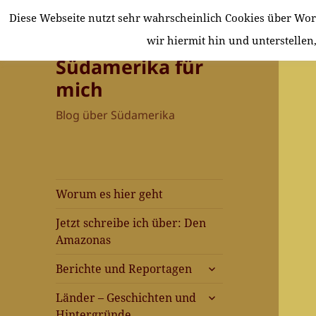
Diese Webseite nutzt sehr wahrscheinlich Cookies über Wo
wir hiermit hin und unterstellen,
Südamerika für
mich
Blog über Südamerika
Worum es hier geht
Jetzt schreibe ich über: Den
Amazonas
untermenü
Berichte und Reportagen
anzeigen
untermenü
Länder – Geschichten und
anzeigen
Hintergründe