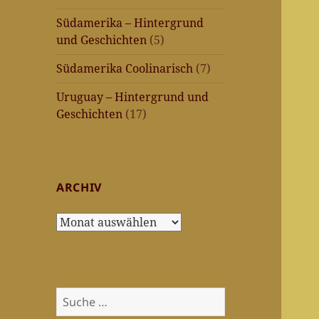
Südamerika – Hintergrund
und Geschichten
(5)
Südamerika Coolinarisch
(7)
Uruguay – Hintergrund und
Geschichten
(17)
ARCHIV
Archiv
Suche
nach: