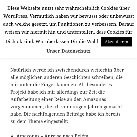
Diese Webseite nutzt sehr wahrscheinlich Cookies über
Südamerika für mich
WordPress. Vermutlich haben wir bewusst oder unbewusst
auch welche gesetzt, um Funktionen zu verbessern. Darauf
MENÜ
UND
weisen wir hiermit hin und unterstellen, dass Cookies für
WIDGETS
Dich ok sind. Wir überlassen Dir die Wahl.
Akzeptieren
Jetzt schreibe ich über: Den
Unser Datenschutz
Amazonas
Natürlich werde ich zwischendurch weiterhin über
alle möglichen anderen Geschichten schreiben, die
mir unter die Finger kommen. Als besonderes
Projekt habe ich mir allerdings zur Zeit die
Aufarbeitung einer Reise an den Amazonas
vorgenommen, die ich vor einigen Jahren gemacht
habe. Die nachfolgenden Beiträge habe ich bereits
zu dem Thema eingestellt:
Amazonas – Anreise nach Belém