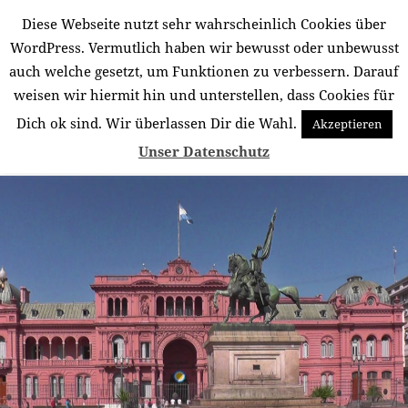
Diese Webseite nutzt sehr wahrscheinlich Cookies über
Südamerika für mich
WordPress. Vermutlich haben wir bewusst oder unbewusst
auch welche gesetzt, um Funktionen zu verbessern. Darauf
MENÜ
UND
weisen wir hiermit hin und unterstellen, dass Cookies für
WIDGETS
Dich ok sind. Wir überlassen Dir die Wahl.
Akzeptieren
Schlagwort:
Don’t cry for me Argentina
Unser Datenschutz