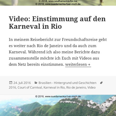
Video: Einstimmung auf den
Karneval in Rio
In meinem Reisebericht zur Freundschaftsreise geht
es weiter nach Rio de Janeiro und da auch zum
Karneval. Während ich also meine Berichte dazu
zusammenstelle möchte ich Euch mit Videos aus
Video: Einstimmung auf de
dem Netz bereits einstimmen.
weiterlesen
Veröffentlicht
Kategorien
Schlagw
24. Juli 2016
Brasilien - Hintergrund und Geschichten
am
2016
,
Court of Carnival
,
Karneval in Rio
,
Rio de Janeiro
,
Video