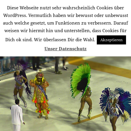
Diese Webseite nutzt sehr wahrscheinlich Cookies über
Südamerika für mich
WordPress. Vermutlich haben wir bewusst oder unbewusst
auch welche gesetzt, um Funktionen zu verbessern. Darauf
MENÜ
UND
weisen wir hiermit hin und unterstellen, dass Cookies für
WIDGETS
Dich ok sind. Wir überlassen Dir die Wahl.
Akzeptieren
Schlagwort:
Karneval in Rio
Unser Datenschutz