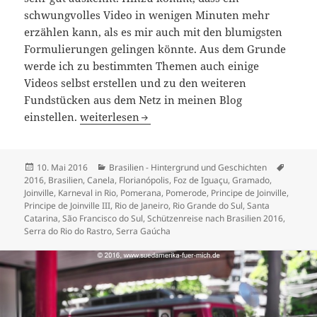
schwungvolles Video in wenigen Minuten mehr
erzählen kann, als es mir auch mit den blumigsten
Formulierungen gelingen könnte. Aus dem Grunde
werde ich zu bestimmten Themen auch einige
Videos selbst erstellen und zu den weiteren
Fundstücken aus dem Netz in meinen Blog
Brasilien 2016 – Die Reiseroute
einstellen.
weiterlesen
Veröffentlicht
Kategorien
Schlag
10. Mai 2016
Brasilien - Hintergrund und Geschichten
am
2016
,
Brasilien
,
Canela
,
Florianópolis
,
Foz de Iguaçu
,
Gramado
,
Joinville
,
Karneval in Rio
,
Pomerana
,
Pomerode
,
Principe de Joinville
,
Principe de Joinville III
,
Rio de Janeiro
,
Rio Grande do Sul
,
Santa
Catarina
,
São Francisco do Sul
,
Schützenreise nach Brasilien 2016
,
Serra do Rio do Rastro
,
Serra Gaúcha